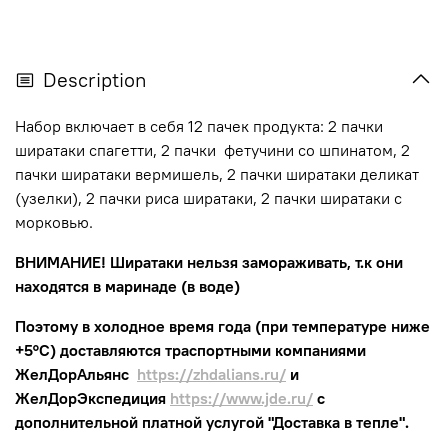
Description
Набор включает в себя 12 пачек продукта: 2 пачки
ширатаки спагетти, 2 пачки фетучини со шпинатом, 2
пачки ширатаки вермишель, 2 пачки ширатаки деликат
(узелки), 2 пачки риса ширатаки, 2 пачки ширатаки с
морковью.
ВНИМАНИЕ! Ширатаки нельзя замораживать, т.к они
находятся в маринаде (в воде)
Поэтому в холодное время года (при температуре ниже
+5°С) доставляются траспортными компаниями
ЖелДорАльянс
https://zhdalians.ru/
и
ЖелДорЭкспедиция
https://www.jde.ru/
с
дополнительной платной услугой "Доставка в тепле".