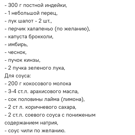
- 300 г постной индейки,
- 1 небольшой перец,
- лук шалот - 2 шт.,
- перчик халапеньо (по желанию),
- капуста брокколи,
- имбирь,
- чеснок,
- пучок кинзы,
- 2 пучка зеленого лука,
Для соуса:
- 200 г кокосового молока
- 3-4 ст.л. арахисового масла,
- сок половины лайма (лимона),
- 2 ст л. коричневого сахара,
- 2 ст.л. соевого соуса с пониженым
содержанием натрия,
- соус чили по желанию.