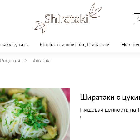
ньяку купить
Конфеты и шоколад Ширатаки
Низкоу
Рецепты
shirataki
Ширатаки с цуки
Пищевая ценность на 10
г