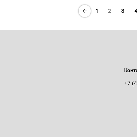
1
2
3
Конт
+7 (