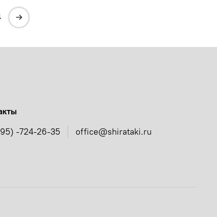
4
акты
495) -724-26-35
office@shirataki.ru